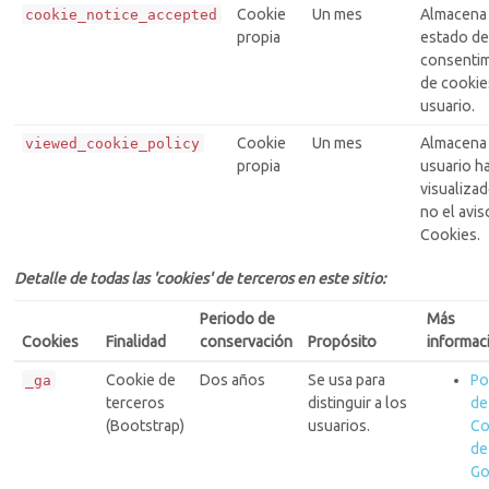
Cookie
Un mes
Almacena 
cookie_notice_accepted
propia
estado de
consenti
de cookie
usuario.
Cookie
Un mes
Almacena 
viewed_cookie_policy
propia
usuario h
visualiza
no el avis
Cookies.
Detalle de todas las 'cookies' de terceros en este sitio:
Periodo de
Más
Cookies
Finalidad
conservación
Propósito
informaci
Cookie de
Dos años
Se usa para
Po
_ga
terceros
distinguir a los
de
(Bootstrap)
usuarios.
Co
de
Go