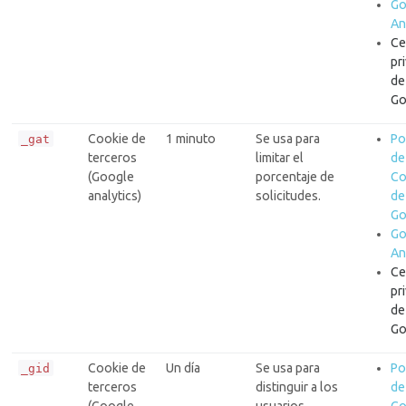
Go
An
Ce
pr
de
Go
Cookie de
1 minuto
Se usa para
Po
_gat
terceros
limitar el
de
(Google
porcentaje de
Co
analytics)
solicitudes.
de
Go
Go
An
Ce
pr
de
Go
Cookie de
Un día
Se usa para
Po
_gid
terceros
distinguir a los
de
(Google
usuarios.
Co