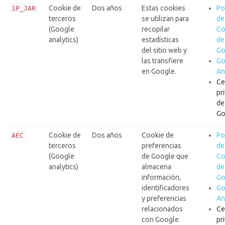
Cookie de
Dos años
Estas cookies
Po
1P_JAR
terceros
se utilizan para
de
(Google
recopilar
Co
analytics)
estadísticas
de
del sitio web y
Go
las transfiere
Go
en Google.
An
Ce
pr
de
Go
Cookie de
Dos años
Cookie de
Po
AEC
terceros
preferencias
de
(Google
de Google que
Co
analytics)
almacena
de
información,
Go
identificadores
Go
y preferencias
An
relacionados
Ce
con Google.
pr