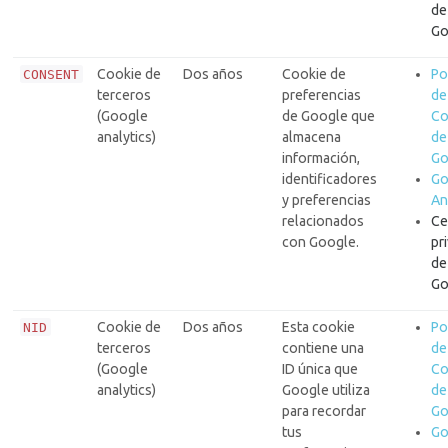
de
Go
Cookie de
Dos años
Cookie de
Po
CONSENT
terceros
preferencias
de
(Google
de Google que
Co
analytics)
almacena
de
información,
Go
identificadores
Go
y preferencias
An
relacionados
Ce
con Google.
pr
de
Go
Cookie de
Dos años
Esta cookie
Po
NID
terceros
contiene una
de
(Google
ID única que
Co
analytics)
Google utiliza
de
para recordar
Go
tus
Go